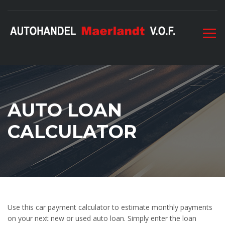
AUTO LOAN
CALCULATOR
Use this car payment calculator to estimate monthly payments
on your next new or used auto loan. Simply enter the loan