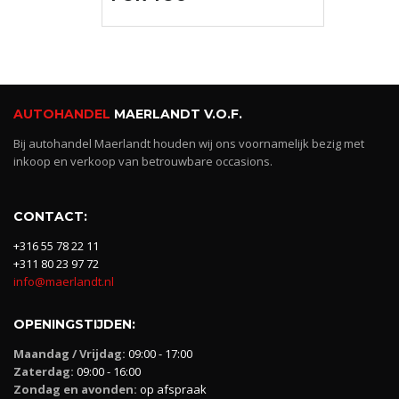
AUTOHANDEL
MAERLANDT V.O.F.
Bij autohandel Maerlandt houden wij ons voornamelijk bezig met
inkoop en verkoop van betrouwbare occasions.
CONTACT:
+316 55 78 22 11
+311 80 23 97 72
info@maerlandt.nl
OPENINGSTIJDEN:
Maandag / Vrijdag:
09:00 - 17:00
Zaterdag:
09:00 - 16:00
Zondag en avonden:
op afspraak