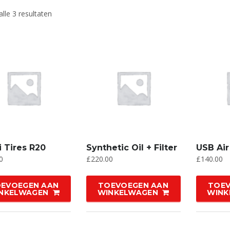
lle 3 resultaten
li Tires R20
Synthetic Oil + Filter
USB Ai
0
£
220.00
£
140.00
EVOEGEN AAN
TOEVOEGEN AAN
TOEV
NKELWAGEN
WINKELWAGEN
WINK