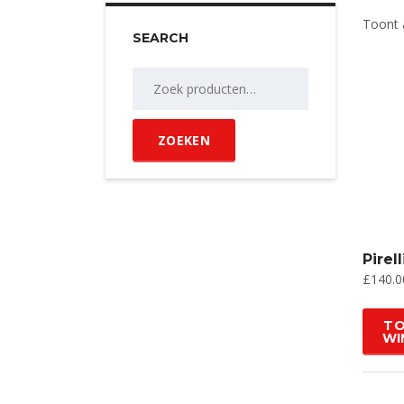
Toont a
SEARCH
Zoeken
naar:
ZOEKEN
Pirel
£
140.0
TO
WI