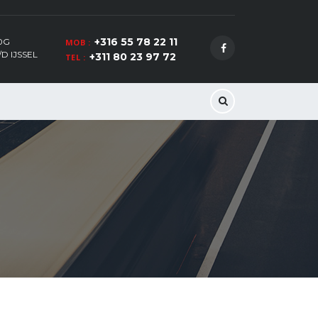
+316 55 78 22 11
0G
MOB :
D IJSSEL
+311 80 23 97 72
TEL :