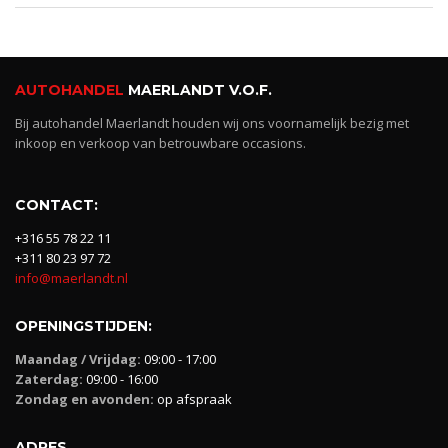
AUTOHANDEL
MAERLANDT V.O.F.
Bij autohandel Maerlandt houden wij ons voornamelijk bezig met
inkoop en verkoop van betrouwbare occasions.
CONTACT:
+316 55 78 22 11
+311 80 23 97 72
info@maerlandt.nl
OPENINGSTIJDEN:
Maandag / Vrijdag:
09:00 - 17:00
Zaterdag:
09:00 - 16:00
Zondag en avonden:
op afspraak
ADRES