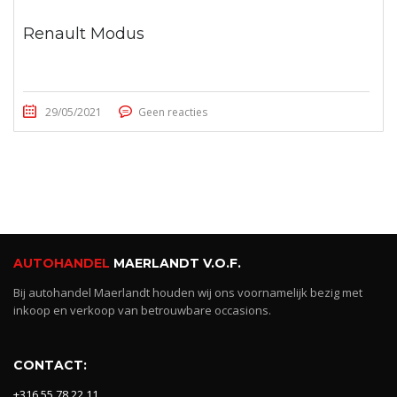
Renault Modus
29/05/2021
Geen reacties
AUTOHANDEL
MAERLANDT V.O.F.
Bij autohandel Maerlandt houden wij ons voornamelijk bezig met
inkoop en verkoop van betrouwbare occasions.
CONTACT:
+316 55 78 22 11