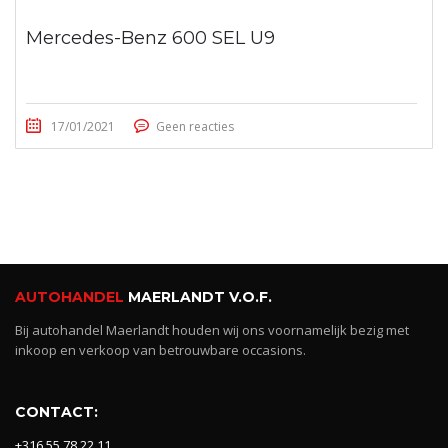
Mercedes-Benz 600 SEL U9
17/01/2021
Geen reacties
AUTOHANDEL
MAERLANDT V.O.F.
Bij autohandel Maerlandt houden wij ons voornamelijk bezig met
inkoop en verkoop van betrouwbare occasions.
CONTACT:
+316 55 78 22 11