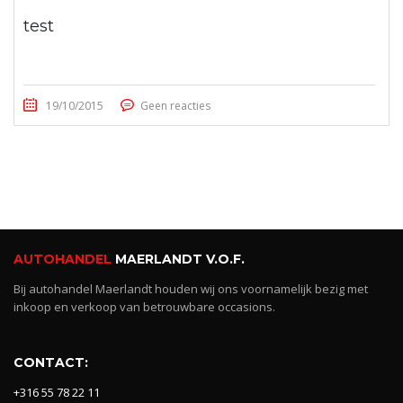
test
19/10/2015
Geen reacties
AUTOHANDEL
MAERLANDT V.O.F.
Bij autohandel Maerlandt houden wij ons voornamelijk bezig met
inkoop en verkoop van betrouwbare occasions.
CONTACT:
+316 55 78 22 11