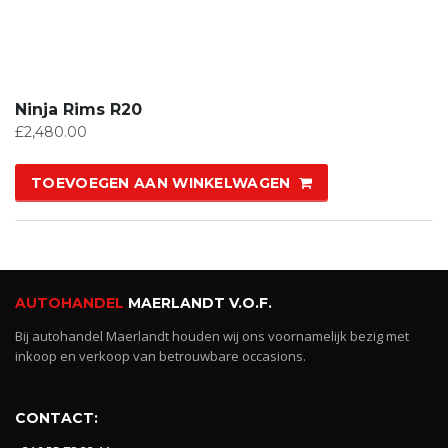
Ninja Rims R20
£
2,480.00
TOEVOEGEN AAN WINKELWAGEN
AUTOHANDEL
MAERLANDT V.O.F.
Bij autohandel Maerlandt houden wij ons voornamelijk bezig met
inkoop en verkoop van betrouwbare occasions.
CONTACT: