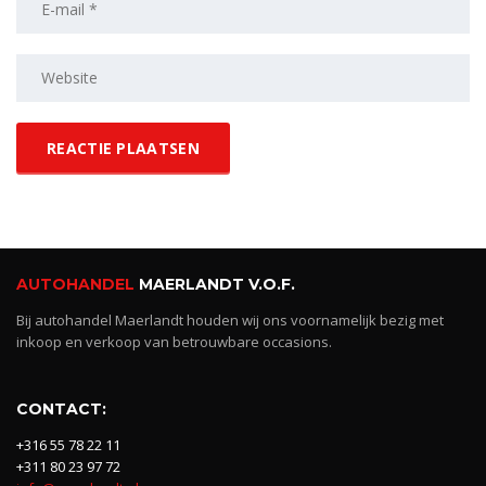
AUTOHANDEL
MAERLANDT V.O.F.
Bij autohandel Maerlandt houden wij ons voornamelijk bezig met
inkoop en verkoop van betrouwbare occasions.
CONTACT:
+316 55 78 22 11
+311 80 23 97 72