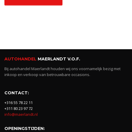
AUTOHANDEL
MAERLANDT V.O.F.
Bij autohandel Maerlandt houden wij ons voornamelijk bezig met
inkoop en verkoop van betrouwbare occasions.
CONTACT:
+316 55 78 22 11
+311 80 23 97 72
info@maerlandt.nl
OPENINGSTIJDEN: